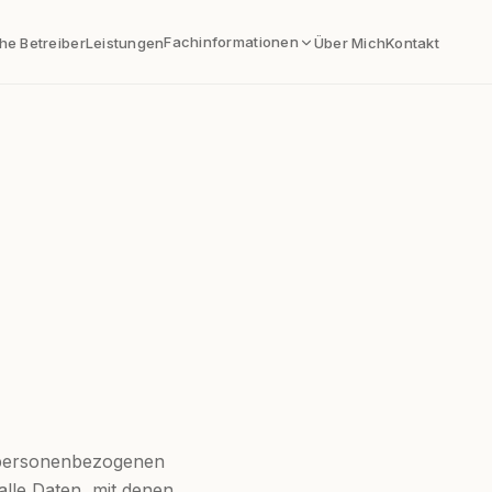
Fachinformationen
che Betreiber
Leistungen
Über Mich
Kontakt
n personenbezogenen
lle Daten, mit denen